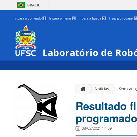
BRASIL
Ir para o conteúdo
1
Ir para o menu
2
Ir para a busca
3
Ir para o rodapé
4
Laboratório de Robó
Notícias
Sem categ
Resultado fi
programado
08/03/2021 14:09