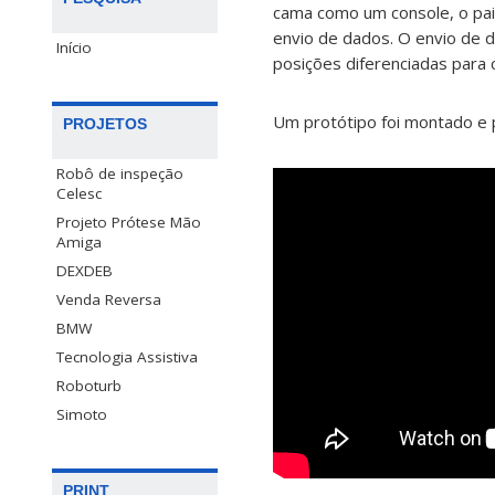
cama como um console, o pain
envio de dados. O envio de d
Início
posições diferenciadas para c
Um protótipo foi montado e 
PROJETOS
Robô de inspeção
Celesc
Projeto Prótese Mão
Amiga
DEXDEB
Venda Reversa
BMW
Tecnologia Assistiva
Roboturb
Simoto
PRINT