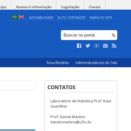
cipe
Acesso à informação
Legislação
Canais
ACESSIBILIDADE
ALTO CONTRASTE
MAPA DO SITE
Área Restrita
Administradores do Site
CONTATOS
Laboratório de Robótica Prof. Raul
Guenther
Prof. Daniel Martins
daniel.martins@ufsc.br