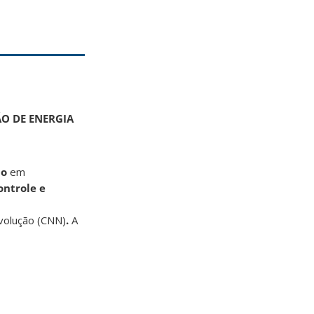
ÃO DE ENERGIA
ão
em
ontrole e
nvolução (CNN)
.
A