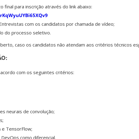
o final para inscrição através do link abaixo:
e/crKqWyuUYBi65XQv9
Entrevistas com os candidatos por chamada de vídeo;
o do processo seletivo.
aberto, caso os candidatos não atendam aos critérios técnicos e
ÃO:
acordo com os seguintes critérios:
s neurais de convolução;
s;
 e TensorFlow;
s DevOps como diferencial.