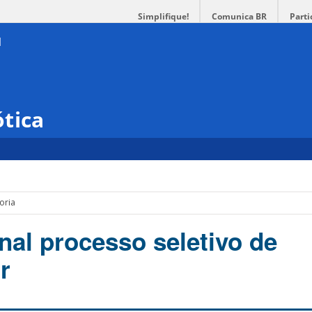
Simplifique!
Comunica BR
Parti
tica
oria
nal processo seletivo de
r