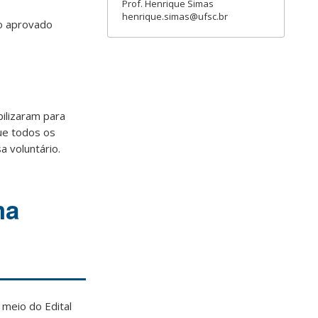
Prof. Henrique Simas
henrique.simas@ufsc.br
no aprovado
ilizaram para
ue todos os
 voluntário.
ma
 meio do Edital