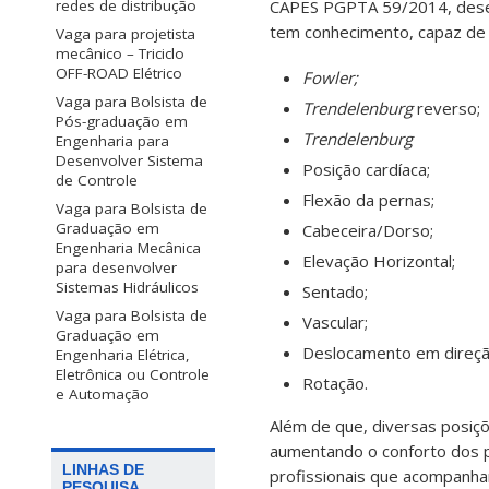
CAPES PGPTA 59/2014, desenv
redes de distribução
tem conhecimento, capaz de 
Vaga para projetista
mecânico – Triciclo
OFF-ROAD Elétrico
Fowler;
Vaga para Bolsista de
Trendelenburg
reverso;
Pós-graduação em
Trendelenburg
Engenharia para
Desenvolver Sistema
Posição cardíaca;
de Controle
Flexão da pernas;
Vaga para Bolsista de
Graduação em
Cabeceira/Dorso;
Engenharia Mecânica
Elevação Horizontal;
para desenvolver
Sistemas Hidráulicos
Sentado;
Vaga para Bolsista de
Vascular;
Graduação em
Deslocamento em direçã
Engenharia Elétrica,
Eletrônica ou Controle
Rotação.
e Automação
Além de que, diversas posiç
aumentando o conforto dos 
LINHAS DE
profissionais que acompanha
PESQUISA