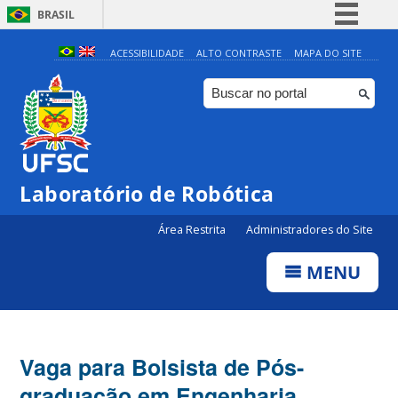
BRASIL
Simplifique!
ACESSIBILIDADE
ALTO CONTRASTE
MAPA DO SITE
Comunica BR
Participe
Acesso à informação
Legislação
Laboratório de Robótica
Canais
Área Restrita
Administradores do Site
MENU
Vaga para Bolsista de Pós-
graduação em Engenharia