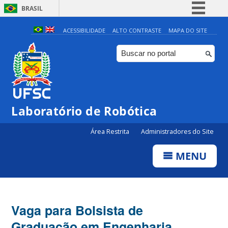
BRASIL
Simplifique!
ACESSIBILIDADE
ALTO CONTRASTE
MAPA DO SITE
Comunica BR
Participe
Acesso à informação
Legislação
Laboratório de Robótica
Canais
Área Restrita
Administradores do Site
MENU
Vaga para Bolsista de
Graduação em Engenharia