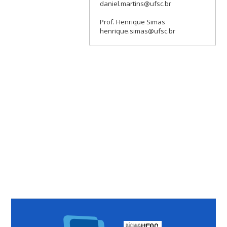
daniel.martins@ufsc.br
Prof. Henrique Simas
henrique.simas@ufsc.br