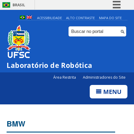
BRASIL
Simplifique!
ACESSIBILIDADE
ALTO CONTRASTE
MAPA DO SITE
Comunica BR
Participe
Acesso à informação
Legislação
Laboratório de Robótica
Canais
Área Restrita
Administradores do Site
MENU
BMW