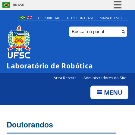
BRASIL
Simplifique!
ACESSIBILIDADE
ALTO CONTRASTE
MAPA DO SITE
Comunica BR
Participe
Acesso à informação
Legislação
Laboratório de Robótica
Canais
Área Restrita
Administradores do Site
MENU
Doutorandos