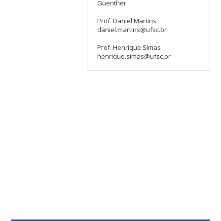
Guenther
Prof. Daniel Martins
daniel.martins@ufsc.br
Prof. Henrique Simas
henrique.simas@ufsc.br