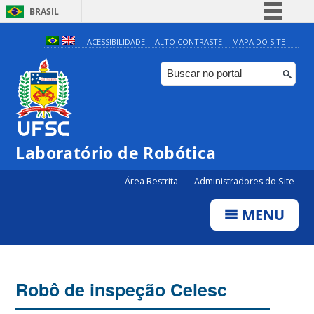
BRASIL
Simplifique!
ACESSIBILIDADE
ALTO CONTRASTE
MAPA DO SITE
Comunica BR
Participe
Acesso à informação
Legislação
Laboratório de Robótica
Canais
Área Restrita
Administradores do Site
MENU
Robô de inspeção Celesc