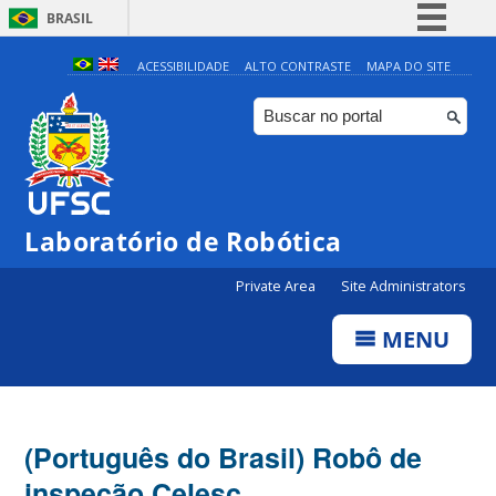
BRASIL
Simplifique!
ACESSIBILIDADE
ALTO CONTRASTE
MAPA DO SITE
Comunica BR
Participe
Acesso à informação
Legislação
Laboratório de Robótica
Canais
Private Area
Site Administrators
MENU
(Português do Brasil) Robô de
inspeção Celesc