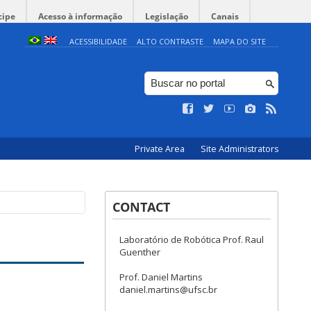
cipe
Acesso à informação
Legislação
Canais
ACESSIBILIDADE
ALTO CONTRASTE
MAPA DO SITE
Private Area
Site Administrators
CONTACT
Laboratório de Robótica Prof. Raul
Guenther
Prof. Daniel Martins
daniel.martins@ufsc.br