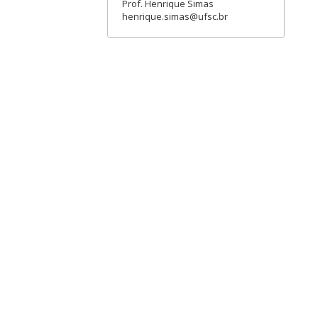
Prof. Henrique Simas
henrique.simas@ufsc.br