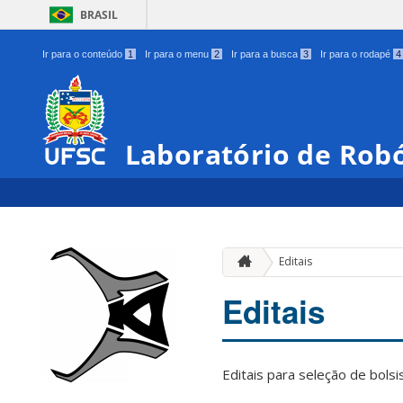
BRASIL
Ir para o conteúdo
1
Ir para o menu
2
Ir para a busca
3
Ir para o rodapé
4
Laboratório de Robó
Editais
Editais
Editais para seleção de bolsis