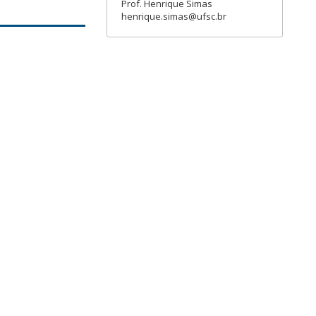
Prof. Henrique Simas
henrique.simas@ufsc.br