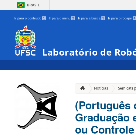
BRASIL
Ir para o conteúdo
1
Ir para o menu
2
Ir para a busca
3
Ir para o rodapé
4
Laboratório de Robó
Notícias
Sem categ
(Português 
Graduação e
ou Control