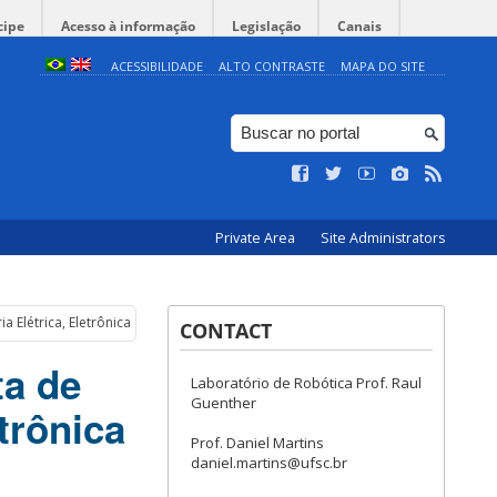
cipe
Acesso à informação
Legislação
Canais
ACESSIBILIDADE
ALTO CONTRASTE
MAPA DO SITE
Private Area
Site Administrators
a Elétrica, Eletrônica ou Controle e Automação
CONTACT
ta de
Laboratório de Robótica Prof. Raul
Guenther
trônica
Prof. Daniel Martins
daniel.martins@ufsc.br