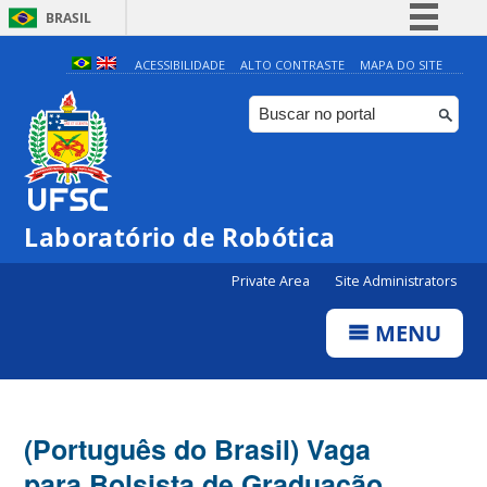
BRASIL
Simplifique!
ACESSIBILIDADE
ALTO CONTRASTE
MAPA DO SITE
Comunica BR
Participe
Acesso à informação
Legislação
Laboratório de Robótica
Canais
Private Area
Site Administrators
MENU
(Português do Brasil) Vaga
para Bolsista de Graduação