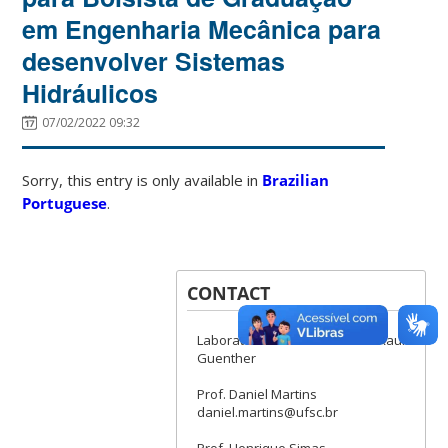
em Engenharia Mecânica para
desenvolver Sistemas
Hidráulicos
07/02/2022 09:32
Sorry, this entry is only available in
Brazilian
Portuguese
.
CONTACT
Laboratório de Robótica Prof. Raul
Guenther
Prof. Daniel Martins
daniel.martins@ufsc.br
Prof. Henrique Simas