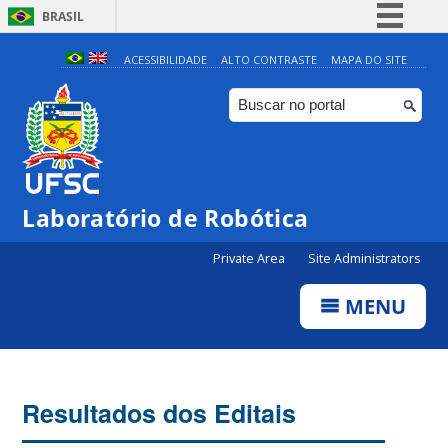
BRASIL
Simplifique!
ACESSIBILIDADE
ALTO CONTRASTE
MAPA DO SITE
Comunica BR
Participe
Acesso à informação
Legislação
Laboratório de Robótica
Canais
Private Area
Site Administrators
MENU
Resultados dos Editais