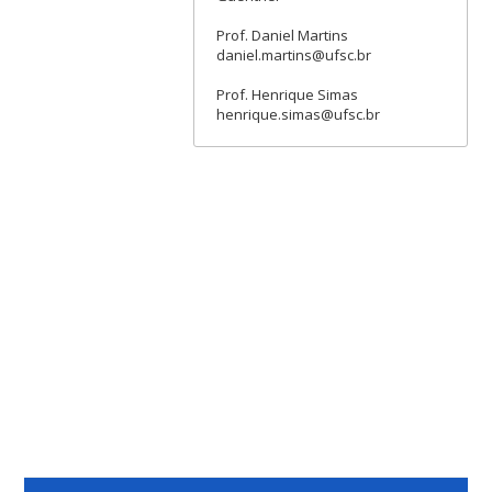
Prof. Daniel Martins
daniel.martins@ufsc.br
Prof. Henrique Simas
henrique.simas@ufsc.br