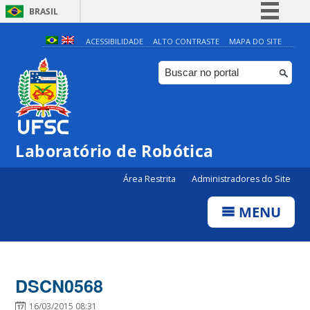
BRASIL
Simplifique!
ACESSIBILIDADE
ALTO CONTRASTE
MAPA DO SITE
Comunica BR
Participe
Acesso à informação
Legislação
Laboratório de Robótica
Canais
Área Restrita
Administradores do Site
MENU
DSCN0568
16/03/2015 08:31