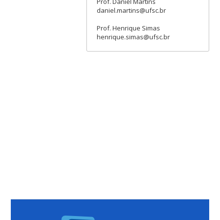
Prof. Daniel Martins
daniel.martins@ufsc.br
Prof. Henrique Simas
henrique.simas@ufsc.br