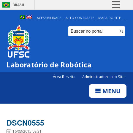
BRASIL
Simplifique!
ACESSIBILIDADE
ALTO CONTRASTE
MAPA DO SITE
Comunica BR
Participe
Acesso à informação
Legislação
Laboratório de Robótica
Canais
Área Restrita
Administradores do Site
MENU
DSCN0555
16/03/2015 08:31