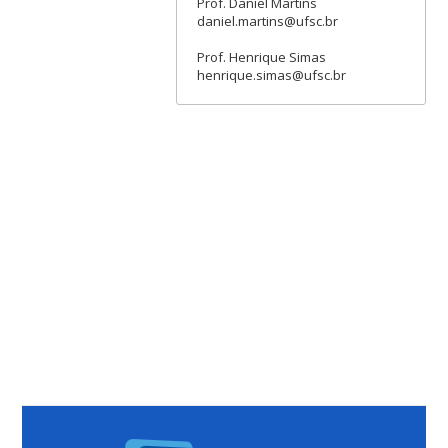
Prof. Daniel Martins
daniel.martins@ufsc.br
Prof. Henrique Simas
henrique.simas@ufsc.br