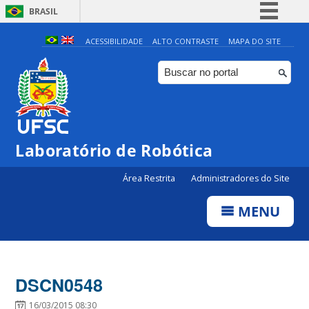
BRASIL
Simplifique!
ACESSIBILIDADE
ALTO CONTRASTE
MAPA DO SITE
Comunica BR
Participe
Acesso à informação
Legislação
Laboratório de Robótica
Canais
Área Restrita
Administradores do Site
MENU
DSCN0548
16/03/2015 08:30