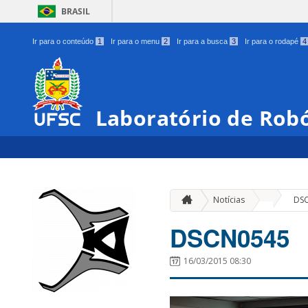
BRASIL
Ir para o conteúdo
1
Ir para o menu
2
Ir para a busca
3
Ir para o rodapé
4
Laboratório de Robó
»
Notícias
DS
DSCN0545
16/03/2015 08:30