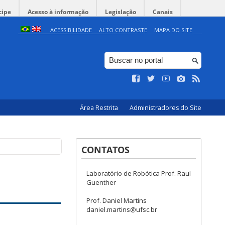
cipe
Acesso à informação
Legislação
Canais
ACESSIBILIDADE
ALTO CONTRASTE
MAPA DO SITE
Área Restrita
Administradores do Site
CONTATOS
Laboratório de Robótica Prof. Raul
Guenther
Prof. Daniel Martins
daniel.martins@ufsc.br