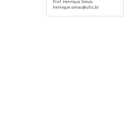
Prof. Henrique Simas
henrique.simas@ufsc.br