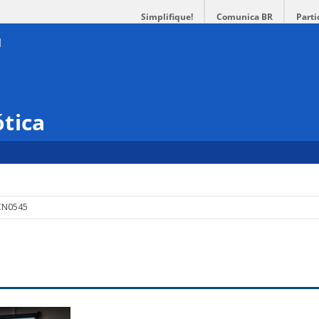
Simplifique!
Comunica BR
Parti
tica
CN0545