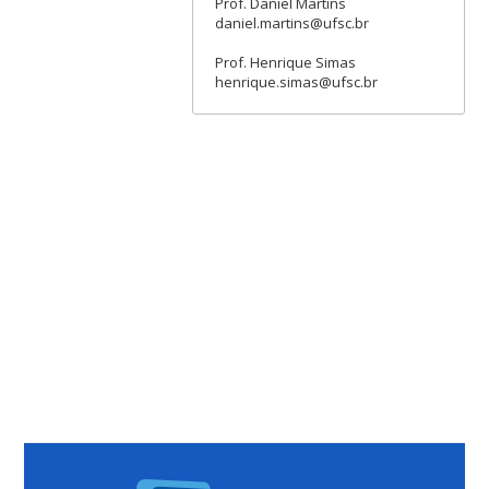
Prof. Daniel Martins
daniel.martins@ufsc.br
Prof. Henrique Simas
henrique.simas@ufsc.br