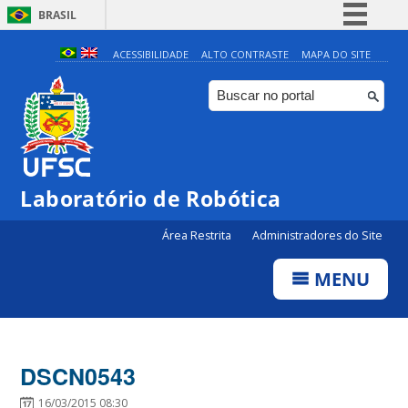
BRASIL
Simplifique!
ACESSIBILIDADE
ALTO CONTRASTE
MAPA DO SITE
Comunica BR
Participe
Acesso à informação
Legislação
Laboratório de Robótica
Canais
Área Restrita
Administradores do Site
MENU
DSCN0543
16/03/2015 08:30