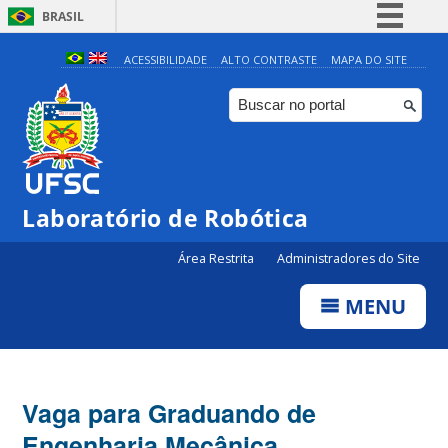
BRASIL
Simplifique!
ACESSIBILIDADE
ALTO CONTRASTE
MAPA DO SITE
Comunica BR
Participe
Acesso à informação
Legislação
Laboratório de Robótica
Canais
Área Restrita
Administradores do Site
MENU
Vaga para Graduando de
Engenharia Mecânica