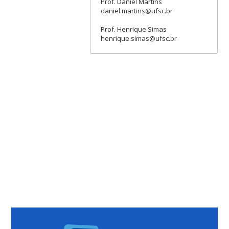
Prof. Daniel Martins
daniel.martins@ufsc.br
Prof. Henrique Simas
henrique.simas@ufsc.br