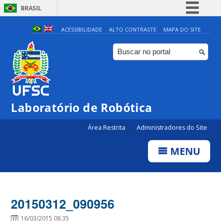
BRASIL
Simplifique!
ACESSIBILIDADE
ALTO CONTRASTE
MAPA DO SITE
Comunica BR
Participe
Acesso à informação
Legislação
Laboratório de Robótica
Canais
Área Restrita
Administradores do Site
MENU
20150312_090956
16/03/2015 08:35