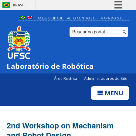
BRASIL
Simplifique!
ACESSIBILIDADE
ALTO CONTRASTE
MAPA DO SITE
Comunica BR
Participe
Acesso à informação
Legislação
Laboratório de Robótica
Canais
Área Restrita
Administradores do Site
MENU
2nd Workshop on Mechanism
and Robot Design